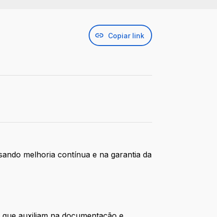
Copiar link
sando melhoria contínua e na garantia da
s que auxiliam na documentação e