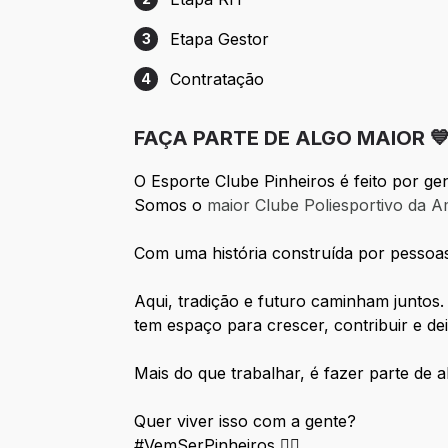
Etapa 2: Etapa RH
Etapa Gestor
3
Etapa 3: Etapa Gestor
Contratação
4
Etapa 4: Contratação
FAÇA PARTE DE ALGO MAIOR 
O Esporte Clube Pinheiros é feito por ge
Somos o
maior Clube Poliesportivo da A
Com uma história construída por pessoas
Aqui, tradição e futuro caminham juntos
tem espaço para crescer, contribuir e de
Mais do que trabalhar, é fazer parte de a
Quer viver isso com a gente?
#VemSerPinheiros
🤸‍♀️