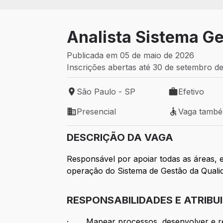
Analista Sistema Ge
Publicada em 05 de maio de 2026
Inscrições abertas até 30 de setembro d
São Paulo - SP
Efetivo
Local de trabalho: São Paulo - SP
Tipo de vaga: 
Presencial
Vaga tamb
Modelo de trabalho: Presencial
Vaga também 
DESCRIÇÃO DA VAGA
Responsável por apoiar todas as áreas, 
operação do Sistema de Gestão da Quali
RESPONSABILIDADES E ATRIBU
· Mapear processos, desenvolver e revi