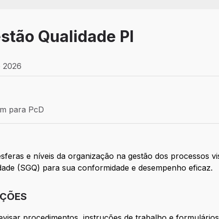
stão Qualidade Pl
e 2026
Efetivo
ém para PcD
para PcD
esferas e níveis da organização na gestão dos processos vi
dade (SGQ) para sua conformidade e desempenho eficaz.
IÇÕES
sar procedimentos, instruções de trabalho e formulário